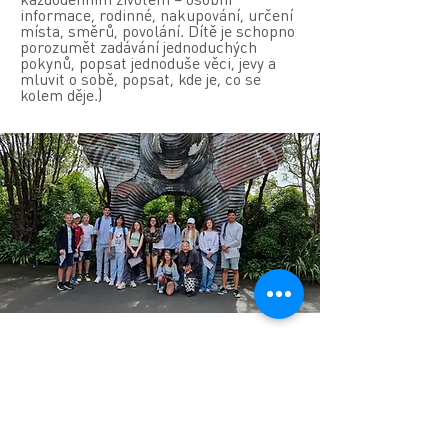
informace, rodinné, nakupování, určení
místa, směrů, povolání. Dítě je schopno
porozumět zadávání jednoduchých
pokynů, popsat jednoduše věci, jevy a
mluvit o sobě, popsat, kde je, co se
kolem děje.)
Proč studovat v Aucklandu?
Auckland se nachází na severu
Severního ostrova a je největším
městem Nového Zélandu. Auckland
láká turisty svou nádhernou polohou,