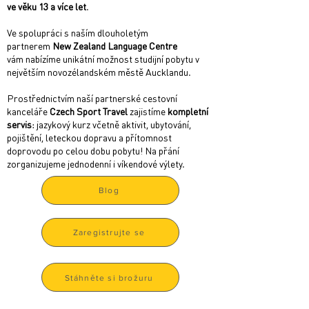
ve věku 13 a více let
.
Ve spolupráci s naším dlouholetým
partnerem
New Zealand Language Centre
vám
nabízíme unikátní možnost studijní pobytu v
největším novozélandském městě Aucklandu.
Prostřednictvím naší partnerské cestovní
kanceláře
Czech Sport Travel
zajistíme
kompletní
servis
: jazykový kurz včetně aktivit, ubytování,
pojištění, leteckou dopravu a přítomnost
doprovodu po celou dobu pobytu! Na přání
zorganizujeme jednodenní i víkendové výlety.
Blog
Zaregistrujte se
Stáhněte si brožuru