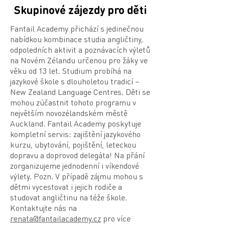
Skupinové zájezdy pro děti
Fantail Academy přichází s jedinečnou
nabídkou kombinace studia angličtiny,
odpoledních aktivit a poznávacích výletů
na Novém Zélandu určenou pro žáky ve
věku od 13 let. Studium probíhá na
jazykové škole s dlouholetou tradicí –
New Zealand Language Centres. Děti se
mohou zúčastnit tohoto programu v
největším novozélandském městě
Auckland. Fantail Academy poskytuje
kompletní servis: zajištění jazykového
kurzu, ubytování, pojištění, leteckou
dopravu a doprovod delegáta! Na přání
zorganizujeme jednodenní i víkendové
výlety. Pozn. V případě zájmu mohou s
dětmi vycestovat i jejich rodiče a
studovat angličtinu na téže škole.
Kontaktujte nás na
renata@fantailacademy.cz
pro více