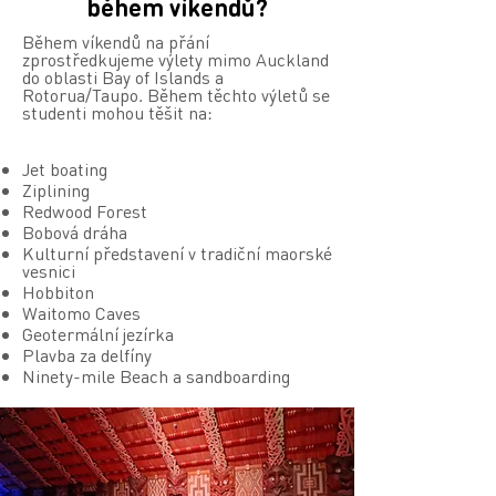
během víkendů?
Během víkendů na přání
zprostředkujeme výlety mimo Auckland
do oblasti Bay of Islands a
Rotorua/Taupo. Během těchto výletů se
studenti mohou těšit na:
Jet boating
Ziplining
Redwood Forest
Bobová dráha
Kulturní představení v tradiční maorské
vesnici
Hobbiton
Waitomo Caves
Geotermální jezírka
Plavba za delfíny
Ninety-mile Beach a sandboarding