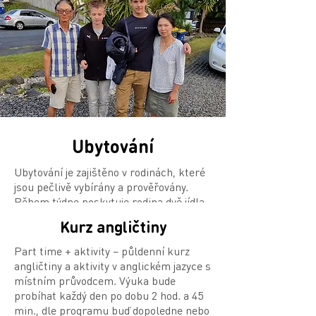
Ubytování
Ubytování je zajištěno v rodinách, které
jsou pečlivě vybírány a prověřovány.
Během týdne poskytuje rodina dvě jídla
denně (snídaně a večeře), o víkendu pak
Kurz angličtiny
tři (snídaně, oběd, večeře). V každé
rodině budou spolu ubytovány dvě děti.
Part time + aktivity – půldenní kurz
angličtiny a aktivity v anglickém jazyce s
místním průvodcem. Výuka bude
probíhat každý den po dobu 2 hod. a 45
min., dle programu buď dopoledne nebo