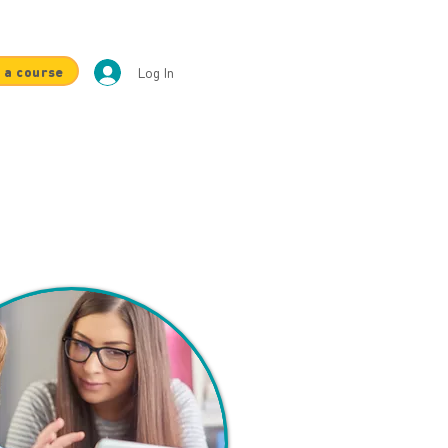
 a course
Log In