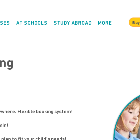
SES
AT SCHOOLS
STUDY ABROAD
MORE
Buy
ing
ywhere. Flexible booking system!
min!
plan to fit your child's needs!