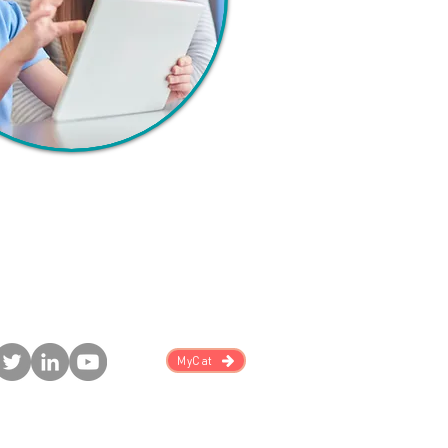
MyCat