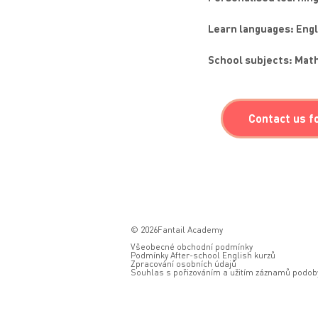
Learn languages: Engl
School subjects: Math
Contact us f
© 2026Fantail Academy
Všeobecné obchodní podmínky
Podmínky After-school English kurzů
Zpracování osobních údajů
Souhlas s pořizováním a užitím záznamů podoby