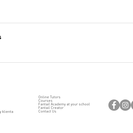
s
Online Tutors
Courses
Fantail Academy at your school
Fantail Creator
Contact Us
 klienta