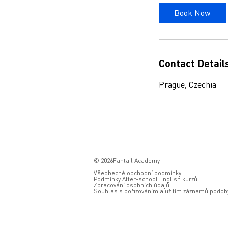
i
Book Now
n
Contact Detail
Prague, Czechia
© 2026Fantail Academy
Všeobecné obchodní podmínky
Podmínky After-school English kurzů
Zpracování osobních údajů
Souhlas s pořizováním a užitím záznamů podoby