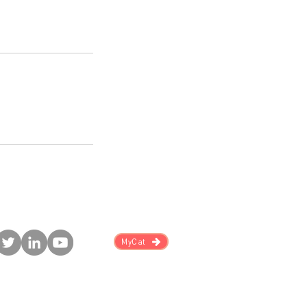
MyCat