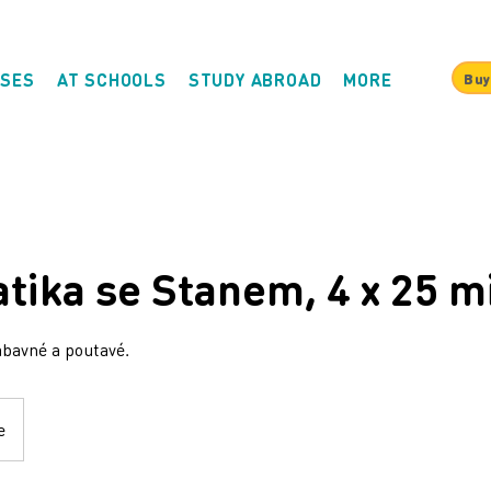
SES
AT SCHOOLS
STUDY ABROAD
MORE
Buy
ika se Stanem, 4 x 25 m
ábavné a poutavé.
e