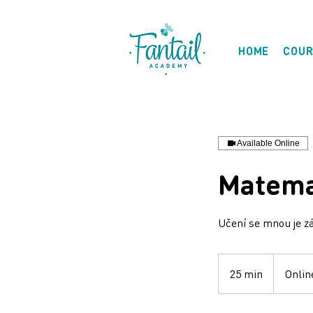
HOME
COUR
Available Online
Matemat
Učení se mnou je z
25 min
2
Onlin
5
m