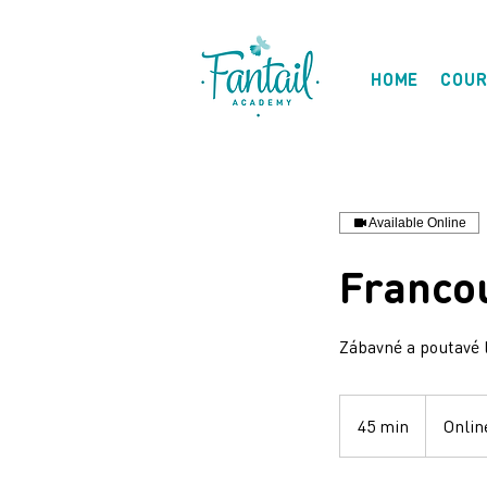
HOME
COUR
Available Online
Francou
Zábavné a poutavé 
45 min
4
Onlin
5
m