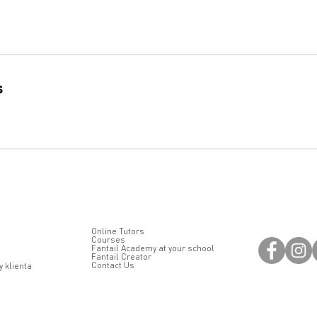
s
Online Tutors
Courses
Fantail Academy at your school
Fantail Creator
Contact Us
 klienta