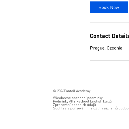
i
Book Now
n
Contact Detail
Prague, Czechia
© 2026Fantail Academy
Všeobecné obchodní podmínky
Podmínky After-school English kurzů
Zpracování osobních údajů
Souhlas s pořizováním a užitím záznamů podoby