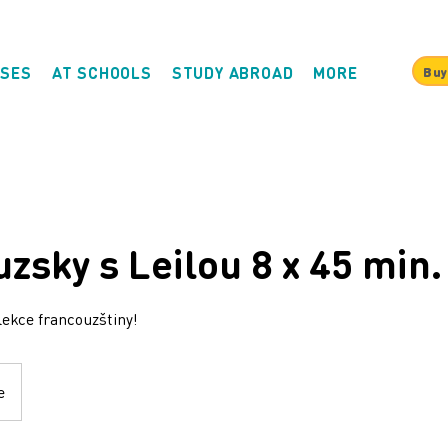
SES
AT SCHOOLS
STUDY ABROAD
MORE
Buy
zsky s Leilou 8 x 45 min.
lekce francouzštiny!
e