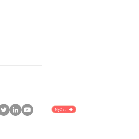
MyCat