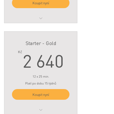
Koupit nyní
- 8 x 25 min sessions to be used
within 10 weeks of starting
Starter - Gold
2 640
2 640
Kč
12 x 25 min.
Platí po dobu 15 týdnů
Koupit nyní