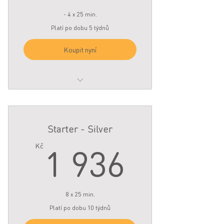
- 4 x 25 min.
Platí po dobu 5 týdnů
Koupit nyní
4 x 25 min sessions
To be used within 5 weeks of
Starter - Silver
starting
1 936
1 936
Kč
8 x 25 min.
Platí po dobu 10 týdnů