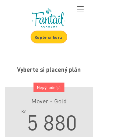
Kupte si kurz
Vyberte si placený plán
Nejvýhodnější
Mover - Gold
5 880
5 880
Kč