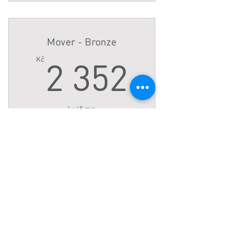
- 12 x 25 min sessions to be used
within 15 weeks from start
Mover - Bronze
2 352
2 352
Kč
4 x 45 min.
Platí po dobu 5 týdnů
Koupit nyní
- 4 x 45 min sessions to be used
within 5 weeks of starting
Mover - Silver