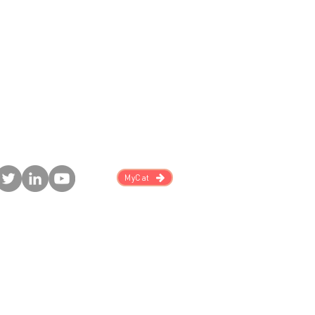
MyCat