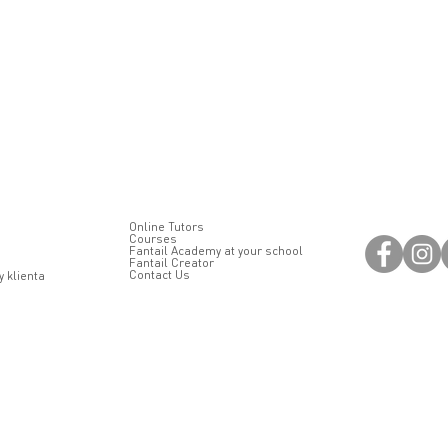
Online Tutors
Courses
Fantail Academy at your school
Fantail Creator
Contact Us
 klienta