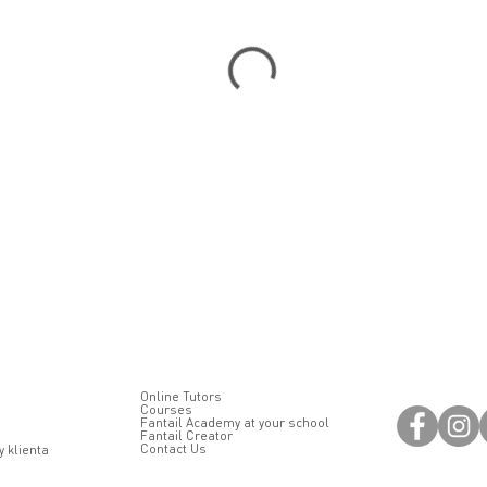
Online Tutors
Courses
Fantail Academy at your school
Fantail Creator
Contact Us
 klienta