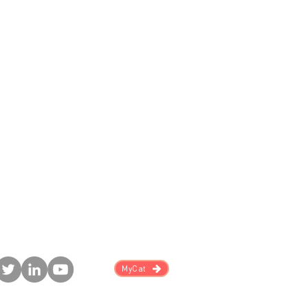
MyCat